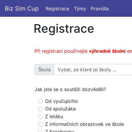
Biz Sim Cup
Registrace
Týmy
Pravidla
Registrace
Při registraci používejte
výhradně školní
em
Škola
Jak jste se o soutěži dozvěděli?
Od vyučujícího
Od spolužáka
Z letáku
Z informačních obrazovek ve škole
Z Facebooku