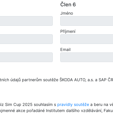
Člen 6
Jméno
Příjmení
Email
ích údajů partnerům soutěže ŠKODA AUTO, a.s. a SAP ČR, sp
Biz Sim Cup 2025 souhlasím s
pravidly soutěže
a beru na vě
menné akce pořadáné Institutem dalšího vzdělávání, Fakul