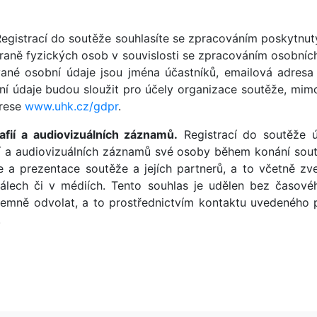
egistrací do soutěže souhlasíte se zpracováním poskytnut
raně fyzických osob v souvislosti se zpracováním osobníc
ané osobní údaje jsou jména účastníků, emailová adresa
í údaje budou sloužit pro účely organizace soutěže, mimo 
drese
www.uhk.cz/gdpr
.
afií a audiovizuálních záznamů.
Registrací do soutěže ú
í a audiovizuálních záznamů své osoby během konání sout
a prezentace soutěže a jejích partnerů, a to včetně zve
eriálech či v médiích. Tento souhlas je udělen bez časo
semně odvolat, a to prostřednictvím kontaktu uvedeného 
.