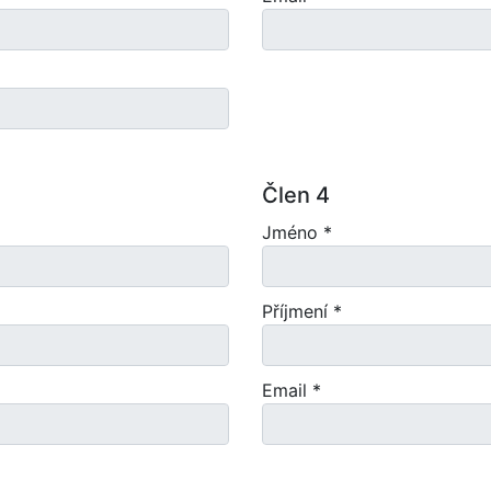
Člen 4
Jméno *
Příjmení *
Email *