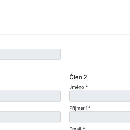
Člen 2
Jméno *
Příjmení *
Email *