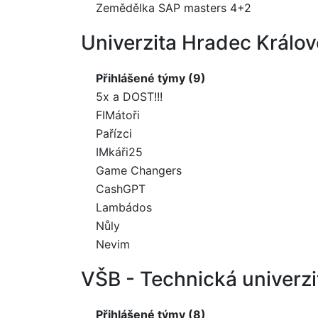
Zemědělka SAP masters 4+2
Univerzita Hradec Králov
Přihlášené týmy (9)
5x a DOST!!!
FIMátoři
Pařízci
IMkáři25
Game Changers
CashGPT
Lambádos
Nůly
Nevim
VŠB - Technická univerzi
Přihlášené týmy (8)