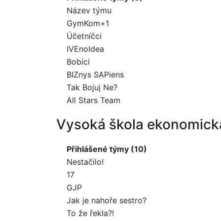
Název týmu
GymKom+1
Účetníčci
IVEnoIdea
Bobíci
BIZnys SAPiens
Tak Bojuj Ne?
All Stars Team
Vysoká škola ekonomick
Přihlášené týmy (10)
Nestačilo!
17
GJP
Jak je nahoře sestro?
To že řekla?!